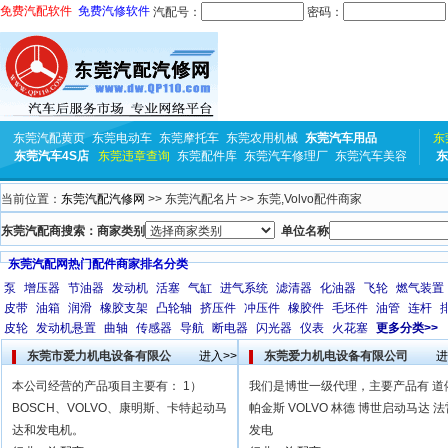
免费汽配软件
免费汽修软件
汽配号：
密码：
东莞汽配黄页
东莞电动车
东莞摩托车
东莞农用机械
东莞汽车用品
东
东莞汽车4S店
东莞违章查询
东莞配件库
东莞汽车修理厂
东莞汽车美容
东
当前位置：
东莞汽配汽修网
>> 东莞汽配名片 >> 东莞,Volvo配件商家
东莞汽配商搜索：商家类别
单位名称
东莞汽配网热门配件商家排名分类
泵
增压器
节油器
发动机
活塞
气缸
进气系统
滤清器
化油器
飞轮
燃气装置
皮带
油箱
润滑
橡胶支架
凸轮轴
挤压件
冲压件
橡胶件
毛坯件
油管
连杆
皮轮
发动机悬置
曲轴
传感器
导航
断电器
闪光器
仪表
火花塞
更多分类>>
东莞市爱力机电设备有限公
进入>>
东莞爱力机电设备有限公司
进
本公司经营的产品项目主要有： 1）
我们是博世一级代理，主要产品有 道
BOSCH、VOLVO、康明斯、卡特起动马
帕金斯 VOLVO 林德 博世启动马达 
达和发电机。
发电