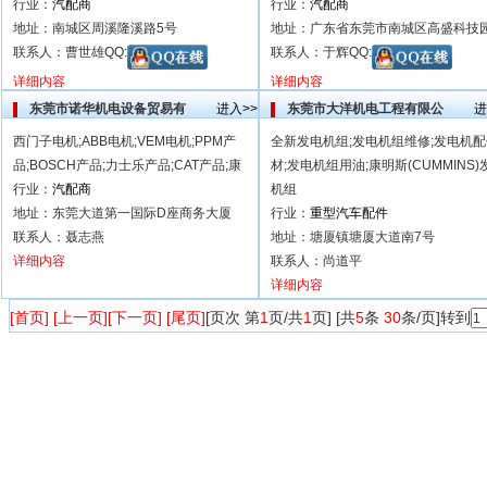
行业：
汽配商
行业：
汽配商
地址：南城区周溪隆溪路5号
地址：广东省东莞市南城区高盛科技
联系人：曹世雄QQ:
联系人：于辉QQ:
详细内容
详细内容
东莞市诺华机电设备贸易有
进入>>
东莞市大洋机电工程有限公
进
西门子电机;ABB电机;VEM电机;PPM产
全新发电机组;发电机组维修;发电机
品;BOSCH产品;力士乐产品;CAT产品;康
材;发电机组用油;康明斯(CUMMINS)
行业：
汽配商
机组
地址：东莞大道第一国际D座商务大厦
行业：
重型汽车配件
联系人：聂志燕
地址：塘厦镇塘厦大道南7号
详细内容
联系人：尚道平
详细内容
[首页] [上一页]
[下一页] [尾页]
[页次 第
1
页/共
1
页] [共
5
条
30
条/页]转到